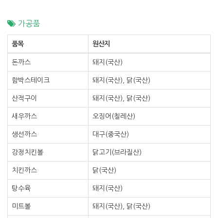
가공품
품목
원산지
돈까스
돼지(국산)
함박스테이크
돼지(국산), 닭(국산)
산적구이
돼지(국산), 닭(국산)
새우까스
오징어(칠레산)
생선까스
대구(중국산)
강정치킨볼
닭고기(브라질산)
치킨까스
닭(국산)
탕수육
돼지(국산)
미트볼
돼지(국산), 닭(국산)