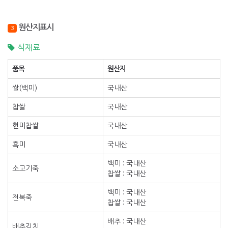
원산지표시
3
식재료
품목
원산지
쌀(백미)
국내산
찹쌀
국내산
현미찹쌀
국내산
흑미
국내산
백미 : 국내산
소고기죽
찹쌀 : 국내산
백미 : 국내산
전복죽
찹쌀 : 국내산
배추 : 국내산
배추김치