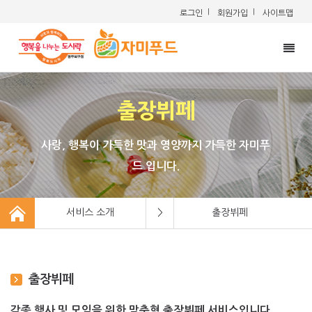
|
|
로그인
회원가입
사이트맵
Togg
navig
출장뷔페
사랑, 행복이 가득한 맛과 영양까지 가득한 자미푸
드 입니다.
서비스 소개
>
출장뷔페
출장뷔페
각종 행사 및 모임을 위한 맞춤형 출장뷔페 서비스입니다.