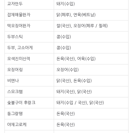
교자만두
돼지(수입)
잡채해물완자
닭(페루), 연육(베트남)
떡오징어완자
쌀(국산), 오징어(페루 / 칠레)
두부스틱
콩(수입)
두부, 고소아게
콩(수입)
오색진미산적
돈육(국산), 어육(수입)
오징어링
오징어(수입)
비엔나
닭(국산), 돈육(수입)
스모크햄
돼지(국산), 닭(국산)
숯불구이 후랑크
돼지(수입 / 국산), 닭(국산)
동그랑땡
돈육(국산)
야채고로케
돈육(국산)