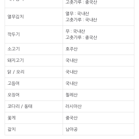
고춧가루 : 중국산
열무 : 국내산
열무김치
고춧가루 : 국내산
무 : 국내산
깍두기
고춧가루 : 중국산
소고기
호주산
돼지고기
국내산
닭 / 오리
국내산
고등어
국내산
오징어
칠레산
코다리 / 동태
러시아산
꽃게
중국산
갈치
남아공